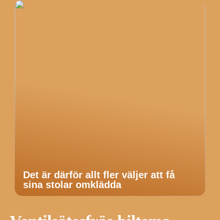
Det är därför allt fler väljer att få
sina stolar omklädda