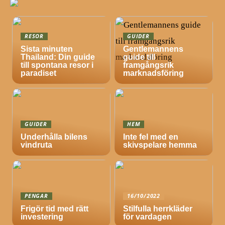
RESOR
GUIDER
Sista minuten
Gentlemannens
Thailand: Din guide
guide till
till spontana resor i
framgångsrik
paradiset
marknadsföring
GUIDER
HEM
Underhålla bilens
Inte fel med en
vindruta
skivspelare hemma
PENGAR
16/10/2022
Frigör tid med rätt
Stilfulla herrkläder
investering
för vardagen