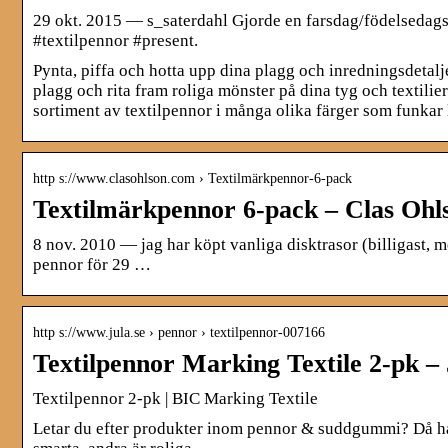
29 okt. 2015 — s_saterdahl Gjorde en farsdag/födelsedags
#textilpennor #present.
Pynta, piffa och hotta upp dina plagg och inredningsdetal
plagg och rita fram roliga mönster på dina tyg och textilier
sortiment av textilpennor i många olika färger som funkar 
http s://www.clasohlson.com › Textilmärkpennor-6-pack
Textilmärkpennor 6-pack – Clas Ohl
8 nov. 2010 — jag har köpt vanliga disktrasor (billigast, m
pennor för 29 …
http s://www.jula.se › pennor › textilpennor-007166
Textilpennor Marking Textile 2-pk – 
Textilpennor 2-pk | BIC Marking Textile
Letar du efter produkter inom pennor & suddgummi? Då har 