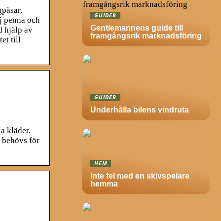
gpåsar,
GUIDER
lj penna och
Gentlemannens guide till
d hjälp av
framgångsrik marknadsföring
t till
GUIDER
Underhålla bilens vindruta
a kläder,
g behövs för
HEM
Inte fel med en skivspelare
hemma