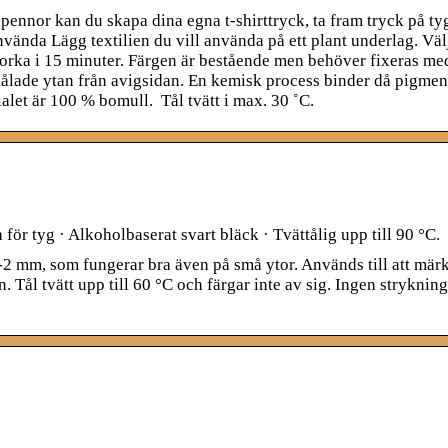
ennor kan du skapa dina egna t-shirttryck, ta fram tryck på ty
använda Lägg textilien du vill använda på ett plant underlag. Vä
 torka i 15 minuter. Färgen är bestående men behöver fixeras me
målade ytan från avigsidan. En kemisk process binder då pigmente
rialet är 100 % bomull. Tål tvätt i max. 30 ˚C.
r tyg · Alkoholbaserat svart bläck · Tvättålig upp till 90 °C.
2 mm, som fungerar bra även på små ytor. Används till att märk
. Tål tvätt upp till 60 °C och färgar inte av sig. Ingen stryknin