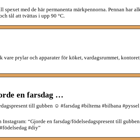
 till spexet med de här permanenta märkpennorna. Pennan har al
ch tål att tvättas i upp 90 °C.
ck vare prylar och apparater för köket, vardagsrummet, kontoret,
orde en farsdag …
edagspresent till gubben ☺ #farsdag #biltema #bilbana #pyssel 
n Instagram: “Gjorde en farsdag/födelsedagspresent till gubbe
 #födelsedag #diy”