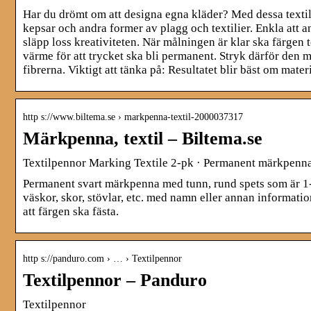
Har du drömt om att designa egna kläder? Med dessa textilp
kepsar och andra former av plagg och textilier. Enkla att 
släpp loss kreativiteten. När målningen är klar ska färgen
värme för att trycket ska bli permanent. Stryk därför den 
fibrerna. Viktigt att tänka på: Resultatet blir bäst om mate
http s://www.biltema.se › markpenna-textil-2000037317
Märkpenna, textil – Biltema.se
Textilpennor Marking Textile 2-pk · Permanent märkpenna fö
Permanent svart märkpenna med tunn, rund spets som är 1-
väskor, skor, stövlar, etc. med namn eller annan information
att färgen ska fästa.
http s://panduro.com › … › Textilpennor
Textilpennor – Panduro
Textilpennor