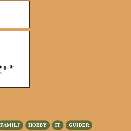
ånga är
s.
FAMILJ
HOBBY
IT
GUIDER