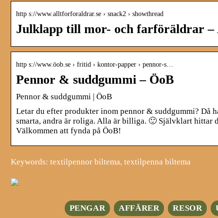
http s://www.alltforforaldrar.se › snack2 › showthread
Julklapp till mor- och farföräldrar – 
http s://www.öob.se › fritid › kontor-papper › pennor-s…
Pennor & suddgummi – ÖoB
Pennor & suddgummi | ÖoB
Letar du efter produkter inom pennor & suddgummi? Då har 
smarta, andra är roliga. Alla är billiga. 🙂 Självklart hit
Välkommen att fynda på ÖoB!
Keywords: textilpennor biltema, textilpenna biltema
PENGAR
AFFÄRER
RESOR