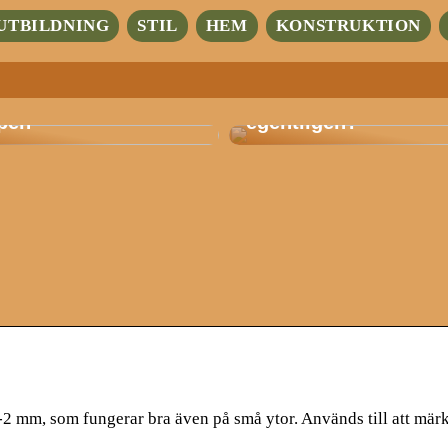
UTBILDNING
STIL
HEM
KONSTRUKTION
Hur mycket intresser
tbildning med fokus
trädgårdsarbete dig
pen
egentligen?
2 mm, som fungerar bra även på små ytor. Används till att märk