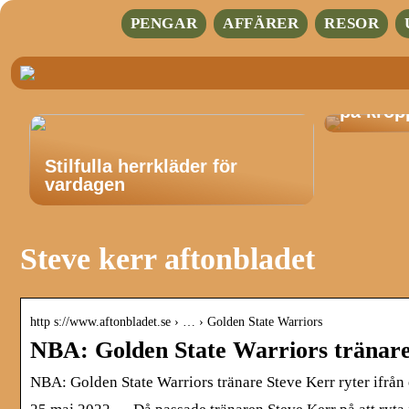
PENGAR
AFFÄRER
RESOR
Ta en u
på krop
Stilfulla herrkläder för
vardagen
Steve kerr aftonbladet
http s://www.aftonbladet.se › … › Golden State Warriors
NBA: Golden State Warriors tränare 
NBA: Golden State Warriors tränare Steve Kerr ryter ifrån