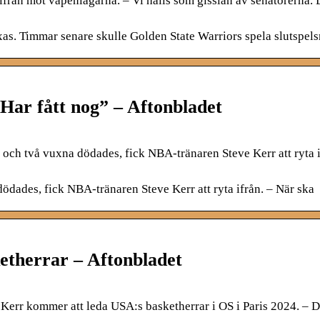
från mot vapenlagarna. – Vi hålls som gisslan av senatorerna. 
xas. Timmar senare skulle Golden State Warriors spela slutspel
Har fått nog” – Aftonbladet
och två vuxna dödades, fick NBA-tränaren Steve Kerr att ryta i
ödades, fick NBA-tränaren Steve Kerr att ryta ifrån. – När ska
etherrar – Aftonbladet
err kommer att leda USA:s basketherrar i OS i Paris 2024. – D