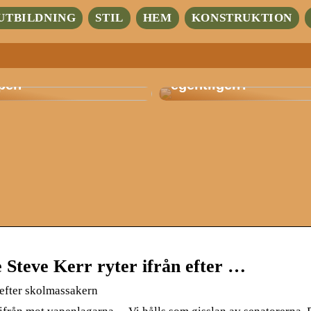
UTBILDNING
STIL
HEM
KONSTRUKTION
Hur mycket intresser
tbildning med fokus
trädgårdsarbete dig
pen
egentligen?
Steve Kerr ryter ifrån efter …
 efter skolmassakern