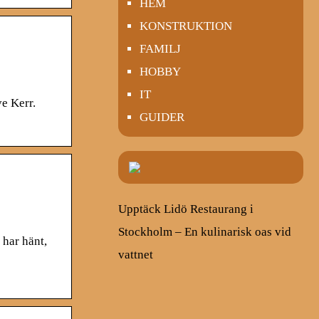
HEM
KONSTRUKTION
FAMILJ
HOBBY
IT
ve Kerr.
GUIDER
Upptäck Lidö Restaurang i
Stockholm – En kulinarisk oas vid
 har hänt,
vattnet