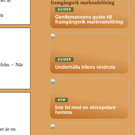
Det är
GUIDER
sm
Gentlemannens guide till
framgångsrik marknadsföring
GUIDER
från. – När
Underhålla bilens vindruta
HEM
Inte fel med en skivspelare
hemma
et är en