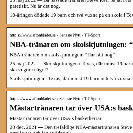
25 maj 2022 — Då passade tränaren Steve Kerr på att ryta i
patetiskt. Nu är det nog.
18-åringen dödade 19 barn och två vuxna på en skola i Te
http s://www.aftonbladet.se › Senaste Nytt › TT-Sport
NBA-tränaren om skolskjutningen: “
NBA-tränaren om skolskjutningen: “Har fått nog”
25 maj 2022 — Skolskjutningen i Texas, där minst 19 barn 
ska vi göra något?
Skolskjutningen i Texas, där minst 19 barn och två vuxna d
http s://www.aftonbladet.se › Senaste Nytt › TT-Sport
Mästartränaren tar över USA:s bask
Mästartränaren tar över USA:s basketherrar
20 dec. 2021 — Den trefaldige NBA-mästartränaren Steve K