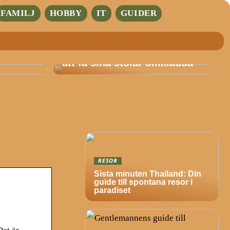
FAMILJ
HOBBY
IT
GUIDER
ar
Det är därför allt fler väljer
att få sina stolar omklädda
RESOR
Sista minuten Thailand: Din
guide till spontana resor i
paradiset