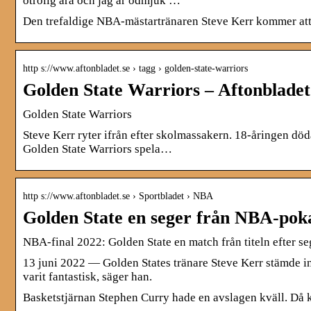
otrolig ära och jag är ödmjuk …
Den trefaldige NBA-mästartränaren Steve Kerr kommer att 
http s://www.aftonbladet.se › tagg › golden-state-warriors
Golden State Warriors – Aftonbladet
Golden State Warriors
Steve Kerr ryter ifrån efter skolmassakern. 18-åringen dö
Golden State Warriors spela…
http s://www.aftonbladet.se › Sportbladet › NBA
Golden State en seger från NBA-poka
NBA-final 2022: Golden State en match från titeln efter s
13 juni 2022 — Golden States tränare Steve Kerr stämde i
varit fantastisk, säger han.
Basketstjärnan Stephen Curry hade en avslagen kväll. Då 