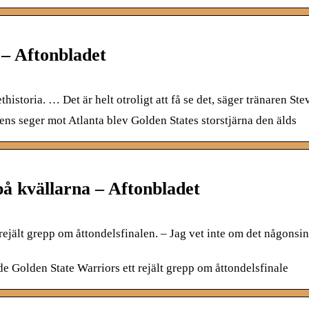
 – Aftonbladet
storia. … Det är helt otroligt att få se det, säger tränaren Ste
tens seger mot Atlanta blev Golden States storstjärna den älds
på kvällarna – Aftonbladet
jält grepp om åttondelsfinalen. – Jag vet inte om det någonsin
de Golden State Warriors ett rejält grepp om åttondelsfinale