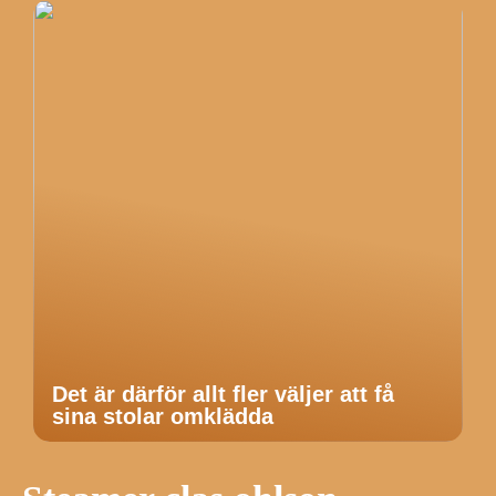
Det är därför allt fler väljer att få
sina stolar omklädda