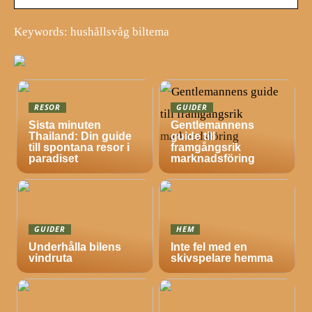
Keywords: hushållsvåg biltema
RESOR
GUIDER
Sista minuten
Gentlemannens
Thailand: Din guide
guide till
till spontana resor i
framgångsrik
paradiset
marknadsföring
GUIDER
HEM
Underhålla bilens
Inte fel med en
vindruta
skivspelare hemma