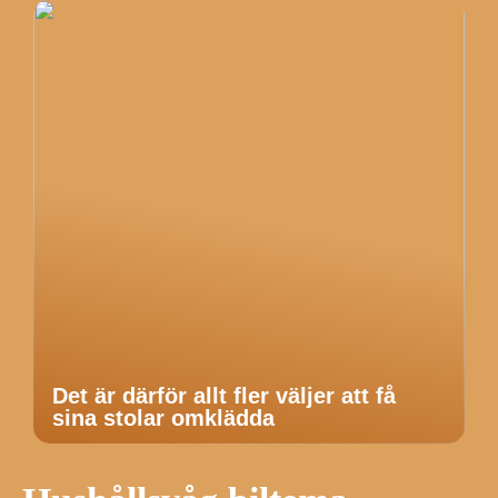
Det är därför allt fler väljer att få
sina stolar omklädda