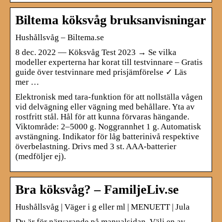
Biltema köksvåg bruksanvisningar
Hushållsvåg – Biltema.se
8 dec. 2022 — Köksvåg Test 2023 → Se vilka
modeller experterna har korat till testvinnare – Gratis
guide över testvinnare med prisjämförelse ✓ Läs
mer …
Elektronisk med tara-funktion för att nollställa vågen
vid delvägning eller vägning med behållare. Yta av
rostfritt stål. Hål för att kunna förvaras hängande.
Viktområde: 2–5000 g. Noggrannhet 1 g. Automatisk
avstängning. Indikator för låg batterinivå respektive
överbelastning. Drivs med 3 st. AAA-batterier
(medföljer ej).
Bra köksvåg? – FamiljeLiv.se
Hushållsvåg | Väger i g eller ml | MENUETT | Jula
Du är för närvarande på manualsidan. Välj en av