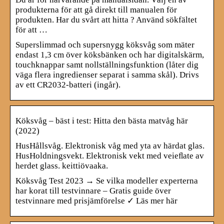
produkterna för att gå direkt till manualen för
produkten. Har du svårt att hitta ? Använd sökfältet
för att …
Superslimmad och supersnygg köksvåg som mäter
endast 1,3 cm över köksbänken och har digitalskärm,
touchknappar samt nollställningsfunktion (låter dig
väga flera ingredienser separat i samma skål). Drivs
av ett CR2032-batteri (ingår).
Köksvåg – bäst i test: Hitta den bästa matvåg här
(2022)
HusHållsvåg. Elektronisk våg med yta av härdat glas.
HusHoldningsvekt. Elektronisk vekt med veieﬂate av
herdet glass. keittiövaaka.
Köksvåg Test 2023 → Se vilka modeller experterna
har korat till testvinnare – Gratis guide över
testvinnare med prisjämförelse ✓ Läs mer här