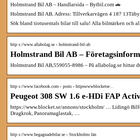
Holmstrand Bil AB – Handlarsida – Bytbil.com 🚗
Holmstrand Bil AB. Adress: Tillverkarvägen 4 187 13Täby
Sök bland tiotusentals bilar till salu! Alla bilmärken och 
http s://www.allabolag.se › holmstrand-bil-ab
Holmstrand Bil AB – Företagsinforma
Holmstrand Bil AB,559055-8986 – På allabolag.se hittar du 
http s://www.facebook.com › posts › httpswwwblocketse…
Peugeot 308 SW 1.6 e-HDi FAP Acti
https://www.blocket.se/annons/stockholm/ … Lidingö Bilfo
Dragkrok, Panoramaglastak, …
http s://www.begagnadebilar.se › Stockholms län