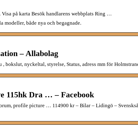
. Visa på karta Besök handlarens webbplats Ring …
alla modeller, både nya och begagnade.
tion – Allabolag
, bokslut, nyckeltal, styrelse, Status, adress mm för Holmstran
ve 115hk Dra … – Facebook
rum, profile picture … 114900 kr – Bilar – Lidingö – Svenskså