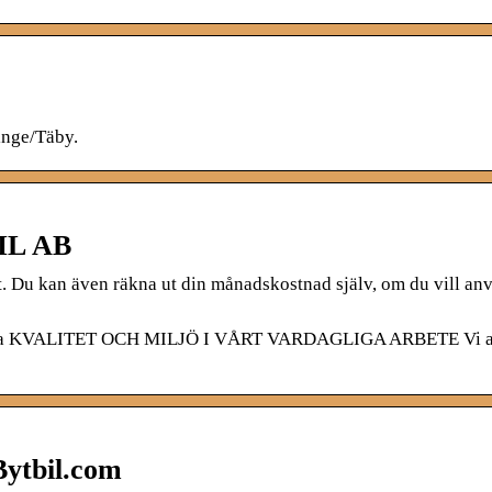
inge/Täby.
IL AB
. Du kan även räkna ut din månadskostnad själv, om du vill an
na KVALITET OCH MILJÖ I VÅRT VARDAGLIGA ARBETE Vi ar
Bytbil.com