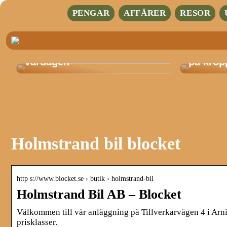
PENGAR
AFFÄRER
RESOR
Stilfulla herrkläder för
Ta en u
vardagen
på krop
Holmstrand bil blocket
http s://www.blocket.se › butik › holmstrand-bil
Holmstrand Bil AB – Blocket
Välkommen till vår anläggning på Tillverkarvägen 4 i Arni
prisklasser.