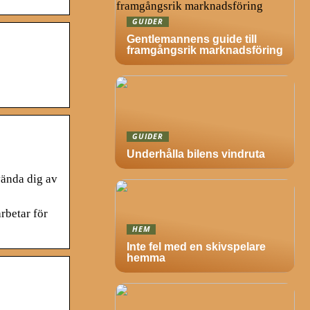
GUIDER
Gentlemannens guide till
framgångsrik marknadsföring
GUIDER
Underhålla bilens vindruta
vända dig av
betar för
HEM
Inte fel med en skivspelare
hemma