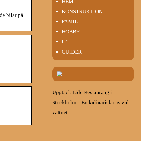
HEM
KONSTRUKTION
e bilar på
FAMILJ
HOBBY
IT
GUIDER
Upptäck Lidö Restaurang i
Stockholm – En kulinarisk oas vid
vattnet