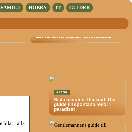
FAMILJ
HOBBY
IT
GUIDER
ar
Det är därför allt fler väljer
att få sina stolar omklädda
RESOR
Sista minuten Thailand: Din
guide till spontana resor i
paradiset
bilar i alla