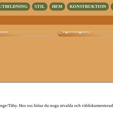
UTBILDNING
STIL
HEM
KONSTRUKTION
Hur mycket intresser
tbildning med fokus
trädgårdsarbete dig
pen
egentligen?
nge/Täby. Hos oss hittar du noga utvalda och väldokumenterade 