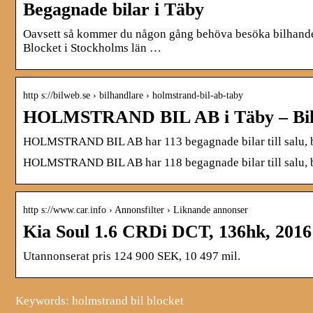
Begagnade bilar i Täby
Oavsett så kommer du någon gång behöva besöka bilhandel
Blocket i Stockholms län …
http s://bilweb.se › bilhandlare › holmstrand-bil-ab-taby
HOLMSTRAND BIL AB i Täby – Bil
HOLMSTRAND BIL AB har 113 begagnade bilar till salu, bl
HOLMSTRAND BIL AB har 118 begagnade bilar till salu, bl
http s://www.car.info › Annonsfilter › Liknande annonser
Kia Soul 1.6 CRDi DCT, 136hk, 2016 t
Utannonserat pris 124 900 SEK, 10 497 mil.
Keywords: holmstrand bil blocket