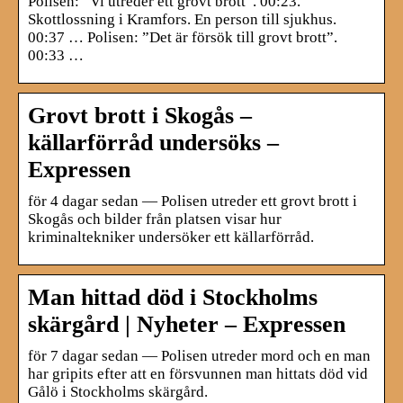
Polisen: ”Vi utreder ett grovt brott”. 00:23.
Skottlossning i Kramfors. En person till sjukhus.
00:37 … Polisen: ”Det är försök till grovt brott”.
00:33 …
Grovt brott i Skogås –
källarförråd undersöks –
Expressen
för 4 dagar sedan — Polisen utreder ett grovt brott i
Skogås och bilder från platsen visar hur
kriminaltekniker undersöker ett källarförråd.
Man hittad död i Stockholms
skärgård | Nyheter – Expressen
för 7 dagar sedan — Polisen utreder mord och en man
har gripits efter att en försvunnen man hittats död vid
Gålö i Stockholms skärgård.