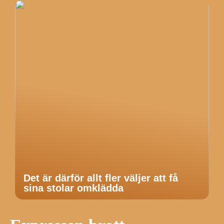
Det är därför allt fler väljer att få
sina stolar omklädda