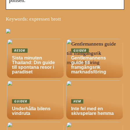
polisen.
Keywords: expressen brott
RESOR
GUIDER
Sista minuten
Gentlemannens
Thailand: Din guide
guide till
till spontana resor i
framgångsrik
paradiset
marknadsföring
GUIDER
HEM
Underhålla bilens
Inte fel med en
vindruta
skivspelare hemma