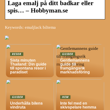
Laga emalj på ditt badkar eller
spis… – Hobbyman.se
Keywords: emaljlack biltema
RESOR
GUIDER
Sista minuten
Gentlemannens
Thailand: Din guide
guide till
till spontana resor i
framgångsrik
paradiset
marknadsföring
GUIDER
HEM
Underhålla bilens
Inte fel med en
vindruta
skivspelare hemma