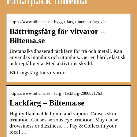
Emaljlack biltema
http s://www.biltema.se › bygg › farg › inomhusfarg › b…
Bättringsfärg för vitvaror –
Biltema.se
Uretanalkydbaserad täckfärg för trä och metall. Kan
användas inomhus och utomhus. Ger en hård, elastisk
och reptålig yta. Med aktivt rostskydd.
Bättringsfärg för vitvaror
http s://www.biltema.se › farg › lackfarg-2000021763
Lackfärg – Biltema.se
Highly flammable liquid and vapour. Causes skin
irritation. Causes serious eye irritation. May cause
drowsiness or dizziness. … Pay & Collect in your
local …