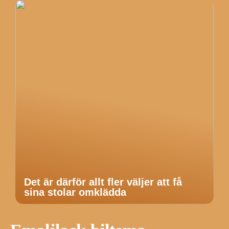
Det är därför allt fler väljer att få
sina stolar omklädda