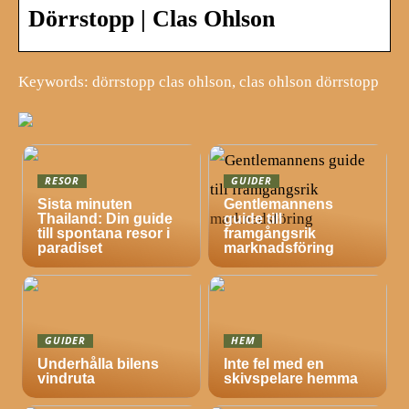
Dörrstopp | Clas Ohlson
Keywords: dörrstopp clas ohlson, clas ohlson dörrstopp
RESOR
GUIDER
Sista minuten
Gentlemannens
Thailand: Din guide
guide till
till spontana resor i
framgångsrik
paradiset
marknadsföring
GUIDER
HEM
Underhålla bilens
Inte fel med en
vindruta
skivspelare hemma