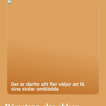
Det är därför allt fler väljer att få
sina stolar omklädda