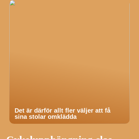
Det är därför allt fler väljer att få
sina stolar omklädda