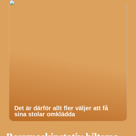
Det är därför allt fler väljer att få
sina stolar omklädda