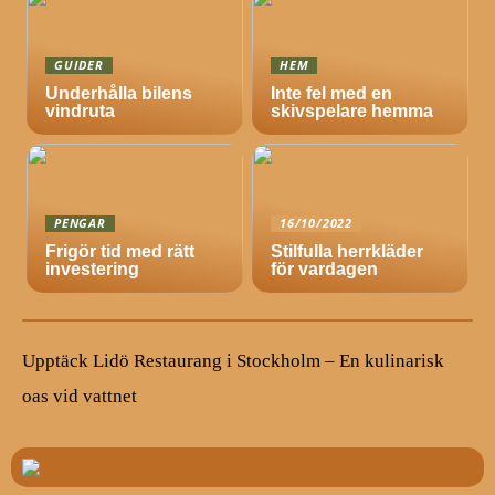
GUIDER
HEM
Underhålla bilens
Inte fel med en
vindruta
skivspelare hemma
PENGAR
16/10/2022
Frigör tid med rätt
Stilfulla herrkläder
investering
för vardagen
Upptäck Lidö Restaurang i Stockholm – En kulinarisk
oas vid vattnet