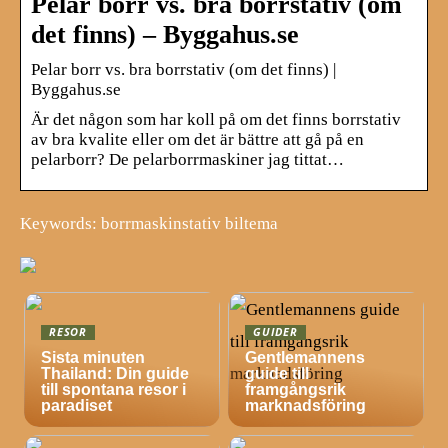
Pelar borr vs. bra borrstativ (om
det finns) – Byggahus.se
Pelar borr vs. bra borrstativ (om det finns) |
Byggahus.se
Är det någon som har koll på om det finns borrstativ
av bra kvalite eller om det är bättre att gå på en
pelarborr? De pelarborrmaskiner jag tittat…
Keywords: borrmaskinstativ biltema
RESOR
GUIDER
Sista minuten
Gentlemannens
Thailand: Din guide
guide till
till spontana resor i
framgångsrik
paradiset
marknadsföring